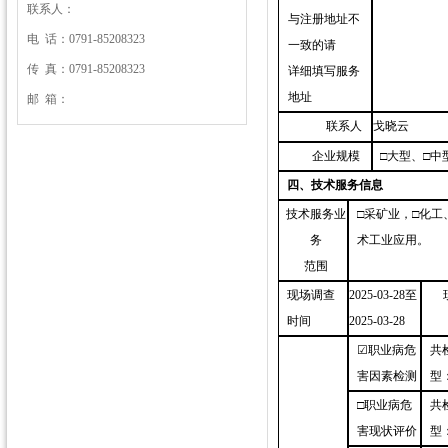
联系人：
与注册地址不
电 话：0791-85208323
一致的请
传 真：0791-85208323
详细填写服务
地址
邮 箱：
联系人
戈晓云
企业规模
□大型、□中
四、技术服务信息
技术服务业
□采矿业，□化
务
术工业应用。
范围
现场调查
2025-03-28至
时间
2025-03-28
☑职业病危
共
害因素检测
型
□职业病危
共
害现状评价
型