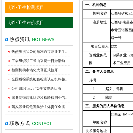
一、机构信息
职业卫生检测项目
机构名称
江西省矿检安
职业卫生评价项目
注册地址
江西省
-南昌
市青云谱区昌
路一号
热点资讯
HOT NEWS
项目负责人
赵文
热烈庆祝我公司顺利通过职业卫生资质扩项评审
资质业务范
☑采矿业 ☑
工会组织职工登山采摘一日游活动
围
术工业应用
检测机构市场化大幕正式拉开
二、参与人员信息
全国质检系统检验检测认证机构整合指导意见出台
序号
公司组织“三八”女生节烧烤活动
1
赵文、邹帆
2
陈琪
国务院强调建认证和检验检测业信用体系管理
三、服务的用人单位信息
落实职业病危害防治主体责任全省职业卫生监管工作座谈会在九江召开
江西帝博企业
单位名称
联系方式
CONTACT
技术服务地址