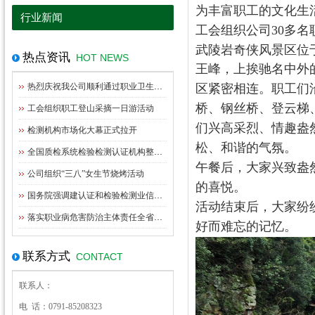
为丰富职工的文化生
行业新闻
工会组织公司30多名
武陵岩奇侠风景区位
热点资讯
HOT NEWS
王峰，上挨驰名中外
热烈庆祝我公司顺利通过职业卫生资质扩项评审
区紧密相连。
职工们
桥、钢丝桥、
登云梯
工会组织职工登山采摘一日游活动
们兴高采烈、情趣盎
检测机构市场化大幕正式拉开
松、和谐的气氛。
全国质检系统检验检测认证机构整合指导意见出台
午餐后，大家兴致盎
公司组织“三八”女生节烧烤活动
的喜悦。
国务院强调建认证和检验检测业信用体系管理
活动结束后，大家纷
落实职业病危害防治主体责任全省职业卫生监管工作座谈会在九江召开
好而难忘的记忆。
联系方式
CONTACT
联系人：
电 话：0791-85208323