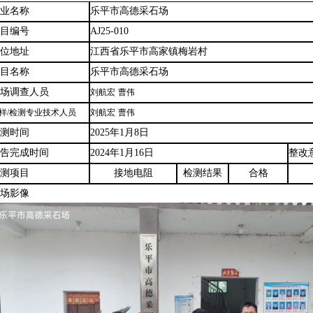
企业名称
乐平市高德采石场
项目编号
AJ25-010
单位地址
江西省
乐平市高家镇梅岩村
项目名称
乐平市高德采石场
现场调查人员
刘航宏
曹伟
样
/检测专业技术人员
刘航宏
曹伟
检测时间
2025年1月8日
报告完成时间
2024年1月16日
整改
检测项目
接地电阻
检测结果
合格
现场影像