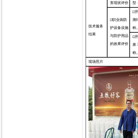
害现状评价
型
□
□职业病防
测
技术服务
护设备设施
称
结果
与防护用品
□
的效果评价
果
称
现场照片