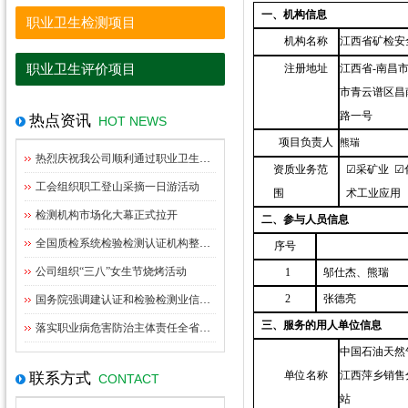
一、机构信息
职业卫生检测项目
机构名称
江西省矿检安
职业卫生评价项目
注册地址
江西省
-南昌
市青云谱区昌
路一号
热点资讯
HOT NEWS
项目负责人
熊瑞
热烈庆祝我公司顺利通过职业卫生资质扩项评审
资质业务范
☑采矿业 ☑
工会组织职工登山采摘一日游活动
围
术工业应用
检测机构市场化大幕正式拉开
二、参与人员信息
全国质检系统检验检测认证机构整合指导意见出台
序号
公司组织“三八”女生节烧烤活动
1
邬仕杰、熊瑞
2
张德亮
国务院强调建认证和检验检测业信用体系管理
三、服务的用人单位信息
落实职业病危害防治主体责任全省职业卫生监管工作座谈会在九江召开
中国石油天然
单位名称
江西萍乡销售
联系方式
CONTACT
站