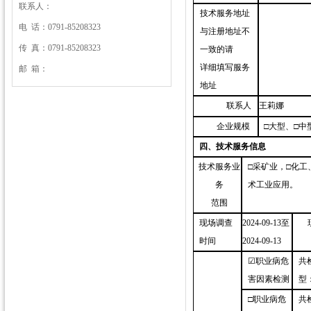
联系人：
技术服务地址
电 话：0791-85208323
与注册地址不
传 真：0791-85208323
一致的请
详细填写服务
邮 箱：
地址
联系人
王莉娜
企业规模
□大型、□中
四、技术服务信息
技术服务业
□采矿业，□化
务
术工业应用。
范围
现场调查
2024-09-13至
时间
2024-09-13
☑职业病危
共
害因素检测
型
□职业病危
共