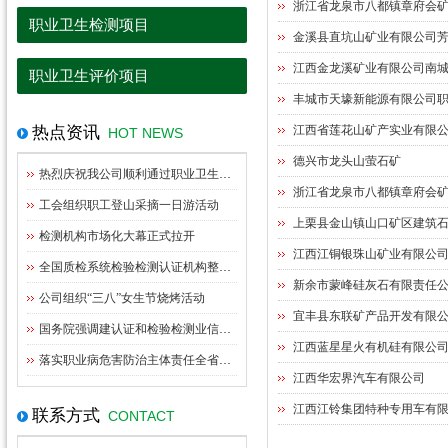
浙江省龙泉市八都镇章府会
职业卫生检测项目
金溪县直坑山矿业有限公司
江西金龙溪矿业有限公司南
职业卫生评价项目
丰城市天壕新能源有限公司
热点资讯
江西省莲花山矿产实业有限
HOT NEWS
德兴市龙头山萤石矿
热烈庆祝我公司顺利通过职业卫生资质扩项评审
浙江省龙泉市八都镇章府会
工会组织职工登山采摘一日游活动
上栗县金山镇山口矿区建筑
检测机构市场化大幕正式拉开
江西江铜银珠山矿业有限公
全国质检系统检验检测认证机构整合指导意见出台
新余市蒙峰硅灰石有限责任
公司组织“三八”女生节烧烤活动
宜丰县东联矿产品开发有限
国务院强调建认证和检验检测业信用体系管理
江西蓝星星火有机硅有限公
落实职业病危害防治主体责任全省职业卫生监管工作座谈会在九江召开
江西华宏界汽车有限公司
江西江铃集团特种专用车有
联系方式
CONTACT