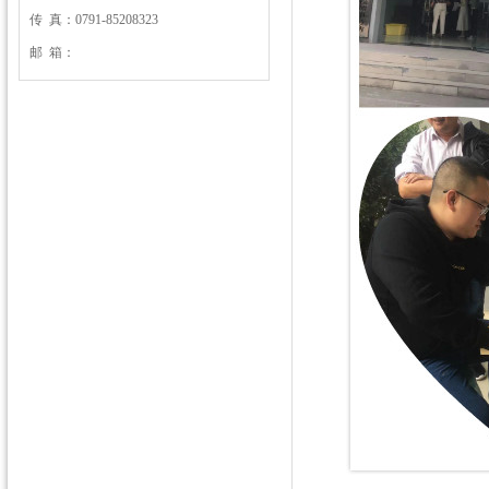
传 真：0791-85208323
邮 箱：