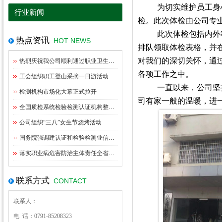
为切实维护员工身
行业新闻
检。
此次体检由公司专
此次体检包括
内
外
热点资讯
HOT NEWS
排队领取体检表格，并
对我们的深切关怀，通
热烈庆祝我公司顺利通过职业卫生资质扩项评审
各项工作之中。
工会组织职工登山采摘一日游活动
一直以来，公司坚
检测机构市场化大幕正式拉开
司有家一般的温暖，进
全国质检系统检验检测认证机构整合指导意见出台
公司组织“三八”女生节烧烤活动
国务院强调建认证和检验检测业信用体系管理
落实职业病危害防治主体责任全省职业卫生监管工作座谈会在九江召开
联系方式
CONTACT
联系人：
电 话：0791-85208323