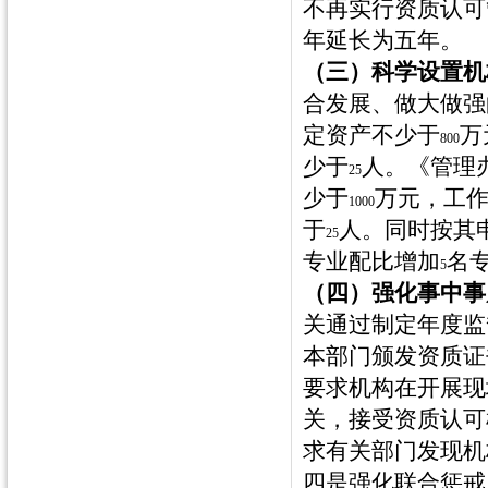
不再实行资质认可
年延长为五年。
（三）科学设置机
合发展、做大做强
定资产不少于
万
800
少于
人。《管理
25
少于
万元，工
1000
于
人。同时按其
25
专业配比增加
名
5
（四）强化事中事
关通过制定年度监
本部门颁发资质证
要求机构在开展现
关，接受资质认可
求有关部门发现机
四是强化联合惩戒